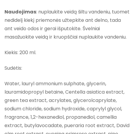
Naudojimas
: nuplaukite veidą šiltu vandeniu, tuomet
nedidelį kiekį priemonės užtepkite ant delno, tada
ant veido odos ir gerai išputokite. Švelniai
masažuokite veidą ir kruopščiai nuplaukite vandeniu.
Kiekis: 200 ml.
Sudėtis:
Water, lauryl ammonium sulphate, glycerin,
lauramidopropyl betaine, Centella asiatica extract,
green tea extract, acrylates, glycerolcaprylate,
sodium chloride, sodium hydroxide, caprylyl glycol,
fragrance, 1,2-hexanediol, propanediol, camellia
extract, butylavocadate, pueraria root extract, David
elm root extract, evening primrose extract, pine