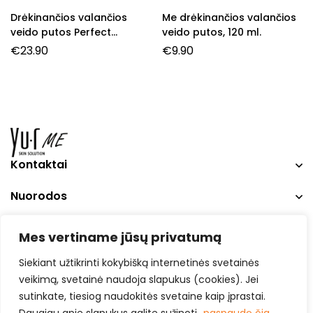
Drėkinančios valančios
Me drėkinančios valančios
veido putos Perfect
veido putos, 120 ml.
moisture, 150 ml.
€
23.90
€
9.90
Kontaktai
Nuorodos
Social Media
Mes vertiname jūsų privatumą
Siekiant užtikrinti kokybišką internetinės svetainės
veikimą, svetainė naudoja slapukus (cookies). Jei
sutinkate, tiesiog naudokitės svetaine kaip įprastai.