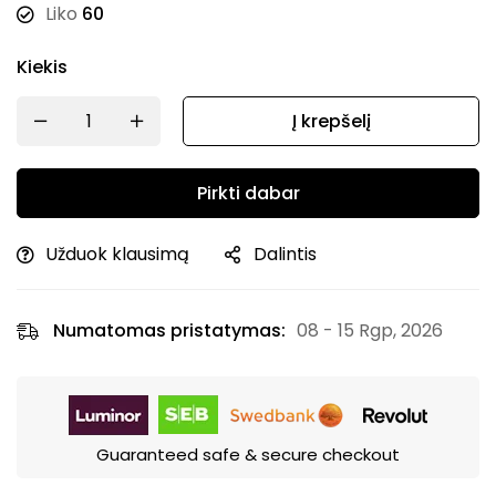
Liko
60
Kiekis
Į krepšelį
Pirkti dabar
Užduok klausimą
Dalintis
Numatomas pristatymas:
08 - 15 Rgp, 2026
Guaranteed safe & secure checkout