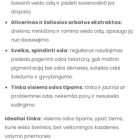
šviesinti veido odą ir padėti suvienodinti jos
atspalvį.
Glicerinas ir žaliosios arbatos ekstraktas:
drėkina, minkština ir ramina veido odą, apsaugo ją
nuo išsausėjimo.
Sveika, spindinti oda:
reguliarus naudojimas
padeda pagerinti odos tekstūrą, gali mažinti
pigmentaciją bei odos dėmeles, suteikia odai
šviežumo ir gyvybingumo.
Tinka visiems odos tipams:
tinka ir jautriai ar
probleminei odai, nekemša porų ir nesukelia
sudirgimo.
Idealiai tinka:
visiems odos tipams, ypač tiems,
kurie ieško švelnios, bet veiksmingos kasdienės
valymo priemonės.