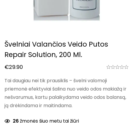
Švelniai Valančios Veido Putos
Repair Solution, 200 Ml.
€
29.90
Tai daugiau nei tik prausiklis – švelni valomoji
priemonė efektyviai šalina nuo veido odos makiažą ir
nešvarumus, kartu palaikydama veido odos balansą,
ją drėkindama ir maitindama.
26
žmonės šiuo metu tai žiūri