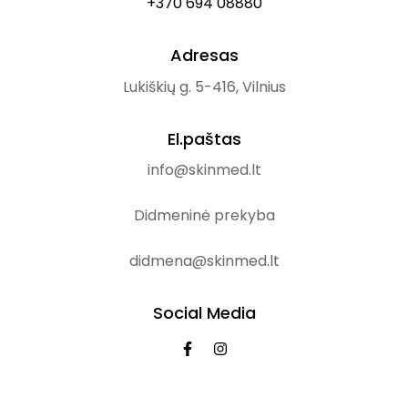
+370 694 08880
Adresas
Lukiškių g. 5-416, Vilnius
El.paštas
info@skinmed.lt
Didmeninė prekyba
didmena@skinmed.lt
Social Media