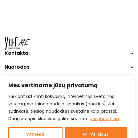
Kontaktai
Nuorodos
Social Media
Mes vertiname jūsų privatumą
Siekiant užtikrinti kokybišką internetinės svetainės
veikimą, svetainė naudoja slapukus (cookies). Jei
sutinkate, tiesiog naudokitės svetaine kaip įprastai.
Daugiau apie slapukus galite sužinoti
paspaudę čia
© 2025 yurskin.lt. All Rights Reserved.
Atmesti
Priimti visus