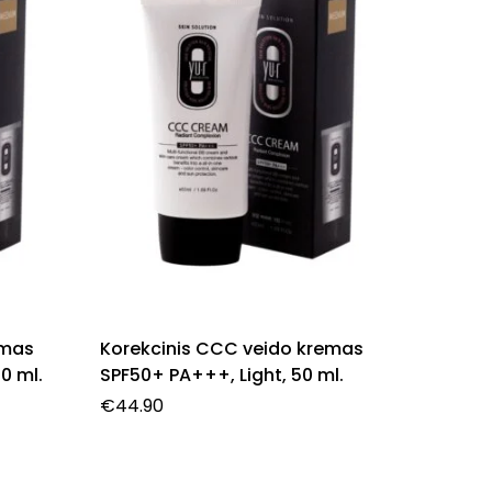
emas
Korekcinis CCC veido kremas
Drėkin
0 ml.
SPF50+ PA+++, Light, 50 ml.
Moistur
€
44.90
€
38.90