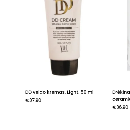
DD veido kremas, Light, 50 ml.
Drėkina
cerami
€
37.90
120 ml.
€
36.90