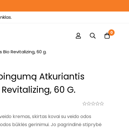
nklas.
0
io Revitalizing, 60 g.
ingumą Atkuriantis
Revitalizing, 60 G.
veido kremas, skirtas kovai su veido odos
 odos būklės gerinimui. Jo pagrindinė stiprybė