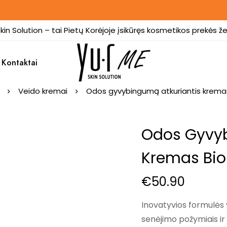
kin Solution – tai Pietų Korėjoje įsikūręs kosmetikos prekės že
Kontaktai
Veido kremai
Odos gyvybingumą atkuriantis kremas B
Odos Gyvyb
Kremas Bio 
€
50.90
Inovatyvios formulės 
senėjimo požymiais ir