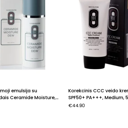
moji emulsija su
Korekcinis CCC veido kr
dais Ceramide Moisture,
SPF50+ PA+++, Medium, 5
€
44.90