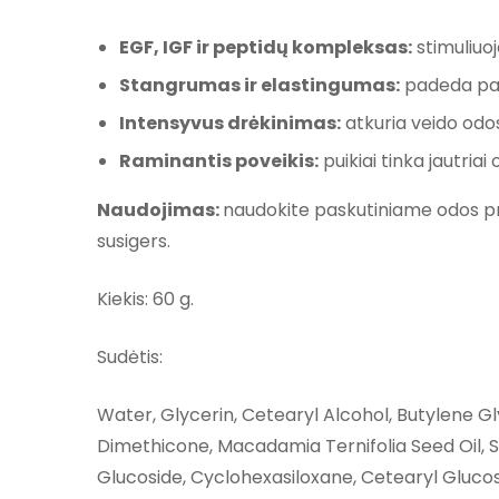
EGF, IGF ir peptidų kompleksas:
stimuliuo
Stangrumas ir elastingumas:
padeda page
Intensyvus drėkinimas:
atkuria veido odo
Raminantis poveikis:
puikiai tinka jautria
Naudojimas:
naudokite paskutiniame odos prie
susigers.
Kiekis: 60 g.
Sudėtis:
Water, Glycerin, Cetearyl Alcohol, Butylene Gly
Dimethicone, Macadamia Ternifolia Seed Oil, 
Glucoside, Cyclohexasiloxane, Cetearyl Glucos