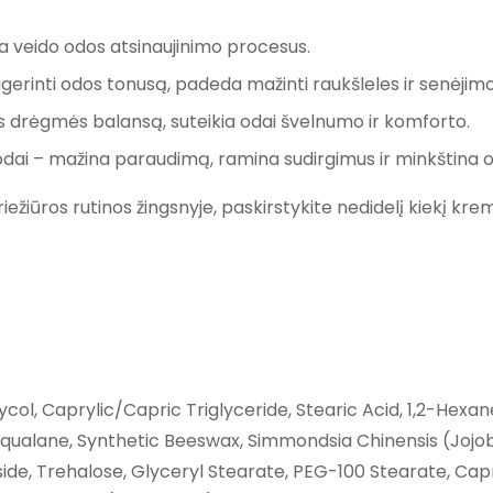
ja veido odos atsinaujinimo procesus.
rinti odos tonusą, padeda mažinti raukšleles ir senėjim
s drėgmės balansą, suteikia odai švelnumo ir komforto.
i odai – mažina paraudimą, ramina sudirgimus ir minkština 
žiūros rutinos žingsnyje, paskirstykite nedidelį kiekį krem
col, Caprylic/Capric Triglyceride, Stearic Acid, 1,2-Hexane
Squalane, Synthetic Beeswax, Simmondsia Chinensis (Jojob
ide, Trehalose, Glyceryl Stearate, PEG-100 Stearate, Capry