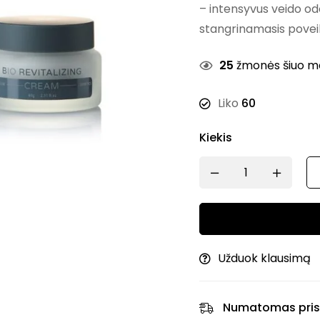
– intensyvus veido odo
stangrinamasis poveik
25
žmonės šiuo met
Liko
60
Kiekis
Užduok klausimą
Numatomas pris