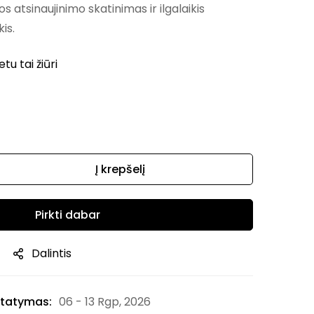
s atsinaujinimo skatinimas ir ilgalaikis
is.
u tai žiūri
Į krepšelį
Pirkti dabar
Dalintis
tatymas:
06 - 13 Rgp, 2026