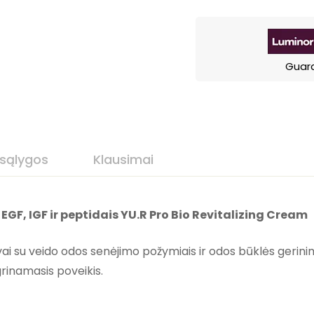
Guar
 sąlygos
Klausimai
F, IGF ir peptidais YU.R Pro Bio Revitalizing Cream
ai su veido odos senėjimo požymiais ir odos būklės gerinim
grinamasis poveikis.