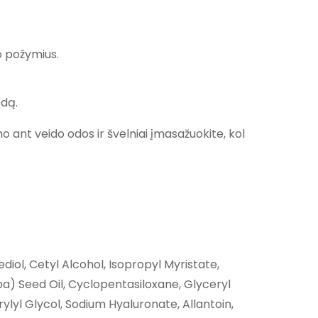
o požymius.
odą.
o ant veido odos ir švelniai įmasažuokite, kol
diol, Cetyl Alcohol, Isopropyl Myristate,
a) Seed Oil, Cyclopentasiloxane, Glyceryl
lyl Glycol, Sodium Hyaluronate, Allantoin,