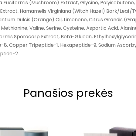
a Fuciformis (Mushroom) Extract, Glycine, Polyisobutene,
 Extract, Hamamelis Virginiana (Witch Hazel) Bark/Leaf/
rantium Dulcis (Orange) Oil, Limonene, Citrus Grandis (Gra
 Methionine, Valine, Serine, Cysteine, Aspartic Acid, Alanine
iformis Sporocarp Extract, Beta-Glucan, Ethylhexylglycerin
e-8, Copper Tripeptide-1, Hexapeptide-9, Sodium Ascorby
ptide-2.
Panašios prekės