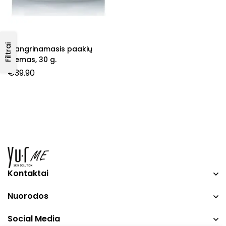
Filtrai
Stangrinamasis paakių
kremas, 30 g.
€
39.90
Kontaktai
Nuorodos
Social Media