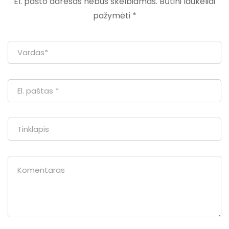
El. pašto adresas nebus skelbiamas.
Būtini laukeliai
pažymėti
*