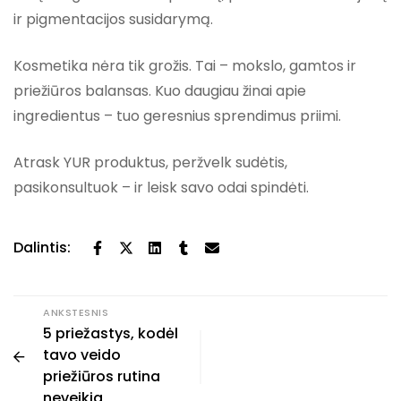
ir pigmentacijos susidarymą.
Kosmetika nėra tik grožis. Tai – mokslo, gamtos ir
priežiūros balansas. Kuo daugiau žinai apie
ingredientus – tuo geresnius sprendimus priimi.
Atrask YUR produktus, peržvelk sudėtis,
pasikonsultuok – ir leisk savo odai spindėti.
Dalintis:
ANKSTESNIS
5 priežastys, kodėl
tavo veido
priežiūros rutina
neveikia