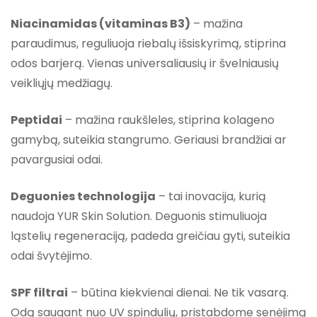
Niacinamidas (vitaminas B3)
– mažina
paraudimus, reguliuoja riebalų išsiskyrimą, stiprina
odos barjerą. Vienas universaliausių ir švelniausių
veikliųjų medžiagų.
Peptidai
– mažina raukšleles, stiprina kolageno
gamybą, suteikia stangrumo. Geriausi brandžiai ar
pavargusiai odai.
Deguonies technologija
– tai inovacija, kurią
naudoja YUR Skin Solution. Deguonis stimuliuoja
ląstelių regeneraciją, padeda greičiau gyti, suteikia
odai švytėjimo.
SPF filtrai
– būtina kiekvienai dienai. Ne tik vasarą.
Odą saugant nuo UV spindulių, pristabdome senėjimą