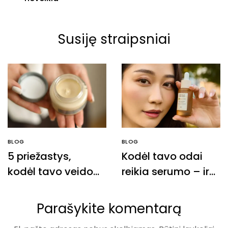
Susiję straipsniai
BLOG
BLOG
5 priežastys,
Kodėl tavo odai
kodėl tavo veido
reikia serumo – ir
priežiūros rutina
kaip išsirinkti
neveikia
tinkamiausią?
Parašykite komentarą