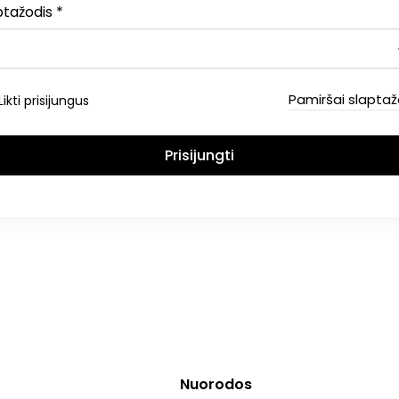
ptažodis
*
Pamiršai slaptaž
Likti prisijungus
Prisijungti
Nuorodos