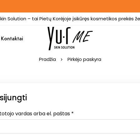
kin Solution – tai Pietų Korėjoje įsikūręs kosmetikos prekės že
Kontaktai
Pradžia
Pirkėjo paskyra
isijungti
totojo vardas arba el. paštas
*